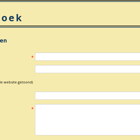
boek
gen
*
de website getoond)
*