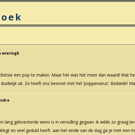
boek
s
a wieringh
ij Betsie een pop te maken. Maar het was het meer dan waard! Wat he
es duidelijk uit. Ze heeft ons besmet met het ‘poppenvirus’. Bedankt! M
andra
n lang gekoesterde wens is in vervulling gegaan. ik wilde zo graag l
itlegt en veel geduld heeft. aan het einde van de dag ga je met een m